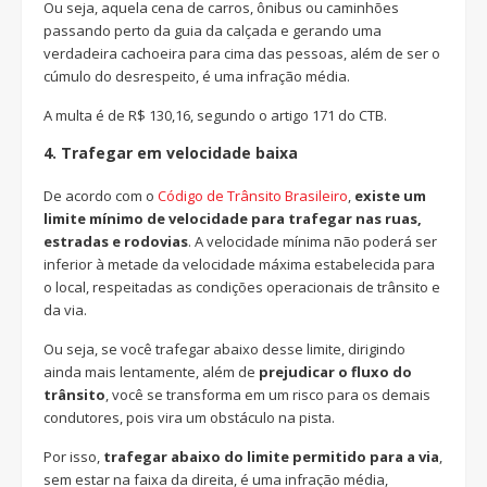
Ou seja, aquela cena de carros, ônibus ou caminhões
passando perto da guia da calçada e gerando uma
verdadeira cachoeira para cima das pessoas, além de ser o
cúmulo do desrespeito, é uma infração média.
A multa é de R$ 130,16, segundo o artigo 171 do CTB.
4.
Trafegar em velocidade baixa
De acordo com o
Código de Trânsito Brasileiro
,
existe um
limite mínimo de velocidade
para trafegar nas ruas,
estradas e rodovias
. A velocidade mínima não poderá ser
inferior à metade da velocidade máxima estabelecida para
o local, respeitadas as condições operacionais de trânsito e
da via.
Ou seja, se você trafegar abaixo desse limite, dirigindo
ainda mais lentamente, além de
prejudicar o fluxo do
trânsito
, você se transforma em um risco para os demais
condutores, pois vira um obstáculo na pista.
Por isso,
trafegar abaixo do limite permitido para a via
,
sem estar na faixa da direita, é uma infração média,