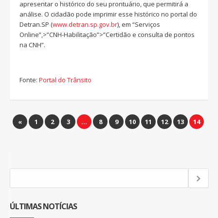
apresentar o histórico do seu prontuário, que permitirá a
análise. O cidadão pode imprimir esse histórico no portal do
Detran.SP (
www.detran.sp.gov.br
), em “Serviços
Online”,>”CNH-Habilitação”>”Certidão e consulta de pontos
na CNH”.
Fonte:
Portal do Trânsito
«
1
2
3
…
8
9
10
11
12
13
14
ÚLTIMAS NOTÍCIAS