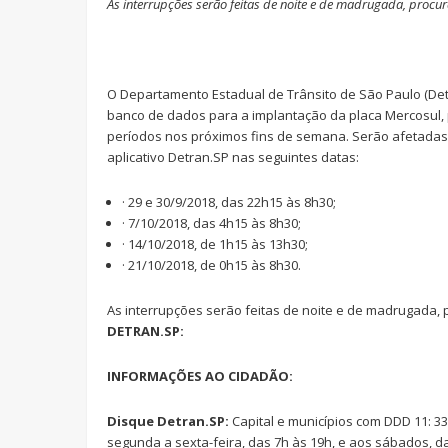
As interrupções serão feitas de noite e de madrugada, proc
O Departamento Estadual de Trânsito de São Paulo (De
banco de dados para a implantação da placa Mercosul, p
períodos nos próximos fins de semana. Serão afetadas 
aplicativo Detran.SP nas seguintes datas:
· 29 e 30/9/2018, das 22h15 às 8h30;
· 7/10/2018, das 4h15 às 8h30;
· 14/10/2018, de 1h15 às 13h30;
· 21/10/2018, de 0h15 às 8h30.
As interrupções serão feitas de noite e de madrugada,
DETRAN.SP:
INFORMAÇÕES AO CIDADÃO:
Disque Detran.SP:
Capital e municípios com DDD 11: 3
segunda a sexta-feira, das 7h às 19h, e aos sábados, d