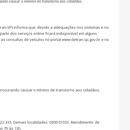
urando causar o mínimo de transtorno aos cidadãos.
tran.SP) informa que, devido a adequações nos sistemas e no
arte dos serviços online ficará indisponível em alguns
as consultas de veículos no portal www.detran.sp.gov.br e no
 procurando causar o mínimo de transtorno aos cidadãos.
322-333. Demais localidades: 0300-01333. Atendimento: de
as 7h às 13h.