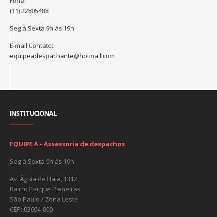
Fone:
(11) 22805488
Seg à Sexta 9h às 19h
E-mail Contato:
equipeadespachante@hotmail.com
INSTITUCIONAL
EQUIPE A - Assessoria de despachos
Seg à Sexta 9h às 19h
Av. Águia de Haia, 1312
Bairro Parque Paineiras
São Paulo / Zona Leste
CEP: 03694-000