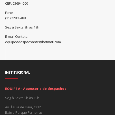
CEP: 03694-000
Fone:
(11) 22805488
Seg à Sexta 9h às 19h
E-mail Contato:
equipeadespachante@hotmail.com
INSTITUCIONAL
EQUIPE A - Assessoria de despachos
Seg à Sexta 9h às 19h
Av. Águia de Haia, 1312
Bairro Parque Paineiras