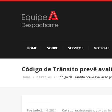
HOME
SOBRE
SERVIÇOS
NOTÍCIAS
Código de Trânsito prevê aval
Home
/
destaques
/
Código de Trânsito prevê avaliação ps
Postado:
Jun 4, 2024
Categoria:
destaques
,
duvidas
,
In