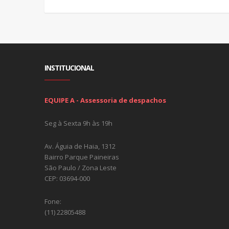
INSTITUCIONAL
EQUIPE A - Assessoria de despachos
Seg à Sexta 9h às 19h
Av. Águia de Haia, 1312
Bairro Parque Paineiras
São Paulo / Zona Leste
CEP: 03694-000
Fone:
(11) 22805488