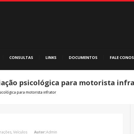
CONSULTAS
LINKS
DOCUMENTOS
FALE CONO
iação psicológica para motorista infr
icológica para motorista infrator
frações
,
Veículos
Autor:
Admin