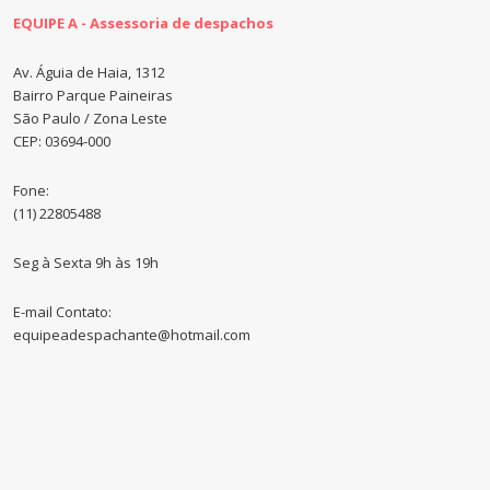
EQUIPE A - Assessoria de despachos
Av. Águia de Haia, 1312
Bairro Parque Paineiras
São Paulo / Zona Leste
CEP: 03694-000
Fone:
(11) 22805488
Seg à Sexta 9h às 19h
E-mail Contato:
equipeadespachante@hotmail.com