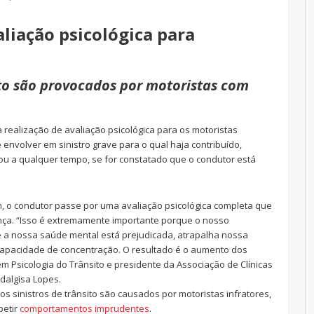
liação psicológica para
ito são provocados por motoristas com
a realização de avaliação psicológica para os motoristas
envolver em sinistro grave para o qual haja contribuído,
ou a qualquer tempo, se for constatado que o condutor está
m, o condutor passe por uma avaliação psicológica completa que
ança. “Isso é extremamente importante porque o nosso
e a nossa saúde mental está prejudicada, atrapalha nossa
 capacidade de concentração. O resultado é o aumento dos
 em Psicologia do Trânsito e presidente da Associação de Clínicas
dalgisa Lopes.
os sinistros de trânsito são causados por motoristas infratores,
petir
comportamentos imprudentes
.