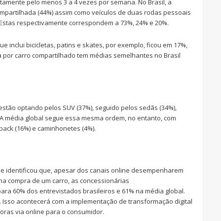
tamente pelo menos 3 a 4 vezes por semana. No Brasil, a
compartilhada (44%) assim como veículos de duas rodas pessoais
l. Estas respectivamente correspondem a 73%, 24% e 20%.
e inclui bicicletas, patins e skates, por exemplo, ficou em 17%,
ha por carro compartilhado tem médias semelhantes no Brasil
 estão optando pelos SUV (37%), seguido pelos sedãs (34%),
). A média global segue essa mesma ordem, no entanto, com
back (16%) e caminhonetes (4%).
 e identificou que, apesar dos canais online desempenharem
na compra de um carro, as concessionárias
ra 60% dos entrevistados brasileiros e 61% na média global.
. Isso acontecerá com a implementação de transformação digital
ras via online para o consumidor.