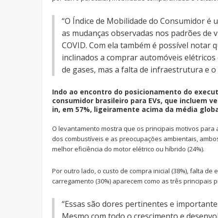
“O Índice de Mobilidade do Consumidor é 
as mudanças observadas nos padrões de v
COVID. Com ela também é possível notar q
inclinados a comprar automóveis elétricos
de gases, mas a falta de infraestrutura e o 
Indo ao encontro do posicionamento do execut
consumidor brasileiro para EVs, que incluem veí
in, em 57%, ligeiramente acima da média globa
O levantamento mostra que os principais motivos para 
dos combustíveis e as preocupações ambientais, ambos 
melhor eficiência do motor elétrico ou híbrido (24%).
Por outro lado, o custo de compra inicial (38%), falta 
carregamento (30%) aparecem como as três principais 
“Essas são dores pertinentes e important
Mesmo com todo o crescimento e desenvolv