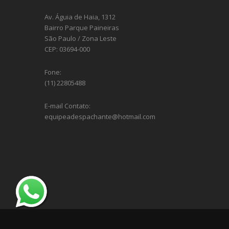
Av. Águia de Haia, 1312
Bairro Parque Paineiras
São Paulo / Zona Leste
CEP: 03694-000
Fone:
(11) 22805488
E-mail Contato:
equipeadespachante@hotmail.com