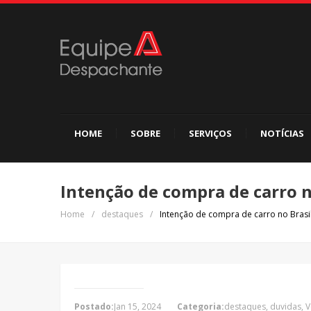
HOME
SOBRE
SERVIÇOS
NOTÍCIAS
Intenção de compra de carro 
Home
/
destaques
/
Intenção de compra de carro no Bras
Postado:
Jan 15, 2024
Categoria:
destaques
,
duvidas
,
V