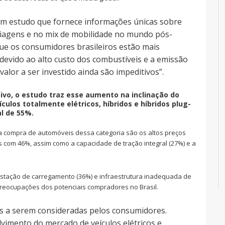
um estudo que fornece informações únicas sobre
iagens e no mix de mobilidade no mundo pós-
ue os consumidores brasileiros estão mais
 devido ao alto custo dos combustíveis e a emissão
valor a ser investido ainda são impeditivos”.
ivo, o estudo traz esse aumento na inclinação do
culos totalmente elétricos, híbridos e híbridos plug-
l de 55%.
a compra de automóveis dessa categoria são os altos preços
com 46%, assim como a capacidade de tração integral (27%) e a
de estação de carregamento (36%) e infraestrutura inadequada de
preocupações dos potenciais compradores no Brasil.
es a serem consideradas pelos consumidores.
imento do mercado de veículos elétricos e