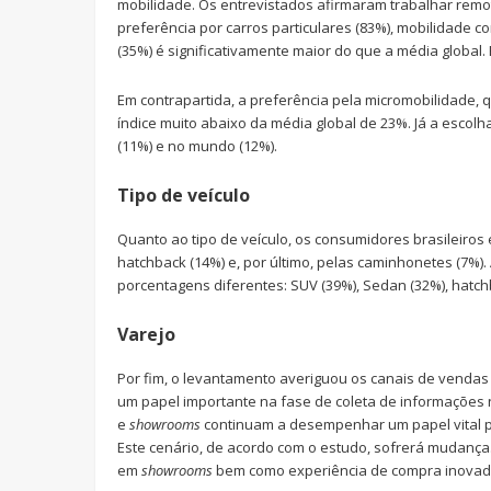
mobilidade. Os entrevistados afirmaram trabalhar remo
preferência por carros particulares (83%), mobilidade 
(35%) é significativamente maior do que a média globa
Em contrapartida, a preferência pela micromobilidade, qu
índice muito abaixo da média global de 23%. Já a escol
(11%) e no mundo (12%).
Tipo de veículo
Quanto ao tipo de veículo, os consumidores brasileiros
hatchback (14%) e, por último, pelas caminhonetes (7%
porcentagens diferentes: SUV (39%), Sedan (32%), hatch
Varejo
Por fim, o levantamento averiguou os canais de vendas
um papel importante na fase de coleta de informações 
e
showrooms
continuam a desempenhar um papel vital pa
Este cenário, de acordo com o estudo, sofrerá mudança
em
showrooms
bem como experiência de compra inovado