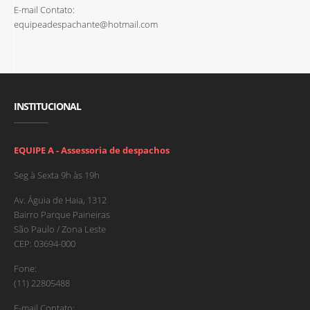
E-mail Contato:
equipeadespachante@hotmail.com
INSTITUCIONAL
EQUIPE A - Assessoria de despachos
Seg à Sexta 9h às 19h
Av. Águia de Haia, 1312
Bairro Parque Paineiras
São Paulo / Zona Leste
CEP: 03694-000
Fone:
(11) 22805488
E-mail Contato: