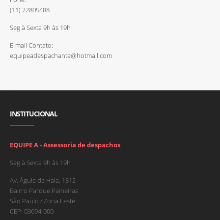
(11) 22805488
Seg à Sexta 9h às 19h
E-mail Contato:
equipeadespachante@hotmail.com
INSTITUCIONAL
EQUIPE A - Assessoria de despachos
Seg à Sexta 9h às 19h
Av. Águia de Haia, 1312
Bairro Parque Paineiras
São Paulo / Zona Leste
CEP: 03694-000