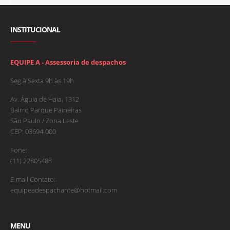
INSTITUCIONAL
EQUIPE A - Assessoria de despachos
Seg à Sexta 9h às 19h
Av. Águia de Haia, 1312
Bairro Parque Paineiras
São Paulo / Zona Leste
CEP: 03694-000
Fone:
(11) 22805488
E-mail Contato:
equipeadespachante@hotmail.com
MENU