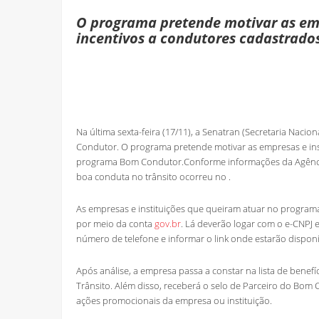
O programa pretende motivar as emp
incentivos a condutores cadastrad
Na última sexta-feira (17/11), a Senatran (Secretaria Naci
Condutor. O programa pretende motivar as empresas e inst
programa Bom Condutor.Conforme informações da Agência B
boa conduta no trânsito ocorreu no .
As empresas e instituições que queiram atuar no programa
por meio da conta
gov.br
. Lá deverão logar com o e-CNPJ 
número de telefone e informar o link onde estarão disponí
Após análise, a empresa passa a constar na lista de benefíc
Trânsito. Além disso, receberá o selo de Parceiro do Bom C
ações promocionais da empresa ou instituição.