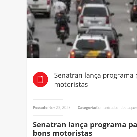
Senatran lança programa p
motoristas
Postado:
Nov 23, 2023
Categoria:
Comunicados
,
destaque
Senatran lança programa par
bons motoristas