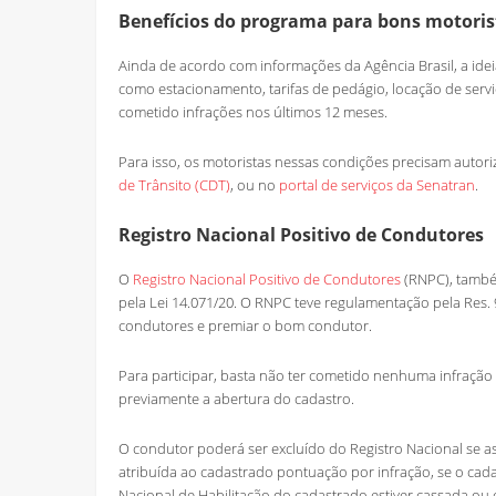
Benefícios do programa para bons motoris
Ainda de acordo com informações da Agência Brasil, a ide
como estacionamento, tarifas de pedágio, locação de ser
cometido infrações nos últimos 12 meses.
Para isso, os motoristas nessas condições precisam autori
de Trânsito (CDT)
, ou no
portal de serviços da Senatran
.
Registro Nacional Positivo de Condutores
O
Registro Nacional Positivo de Condutores
(RNPC), també
pela Lei 14.071/20. O RNPC teve regulamentação pela Res. 9
condutores e premiar o bom condutor.
Para participar, basta não ter cometido nenhuma infração
previamente a abertura do cadastro.
O condutor poderá ser excluído do Registro Nacional se a
atribuída ao cadastrado pontuação por infração, se o cadas
Nacional de Habilitação do cadastrado estiver cassada ou 