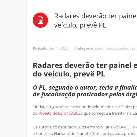
Radares deverão ter paine
veículo, prevê PL
Postado:
Dec 4, 2023
Categoria:
Comunicados
,
destaques
Radares deverão ter painel 
do veículo, prevê PL
O PL, segundo o autor, teria a final
de fiscalização praticados pelos órg
Mudar a regra sobre medidor de velocidade de veículos pa
do
Projeto de Lei 5488/2023
que começou a tramitar na C
De autoria do deputado Luiz Fernando Faria (PSD/MG), o P
o Conselho Nacional de Trânsito (Contran) passe a preve