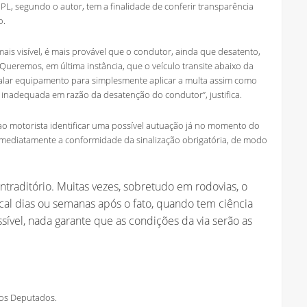
 PL, segundo o autor, tem a finalidade de conferir transparência
o.
s visível, é mais provável que o condutor, ainda que desatento,
 “Queremos, em última instância, que o veículo transite abaixo da
lar equipamento para simplesmente aplicar a multa assim como
e inadequada em razão da desatenção do condutor”, justifica.
 ao motorista identificar uma possível autuação já no momento do
ar imediatamente a conformidade da sinalização obrigatória, de modo
ntraditório. Muitas vezes, sobretudo em rodovias, o
cal dias ou semanas após o fato, quando tem ciência
ssível, nada garante que as condições da via serão as
os Deputados.