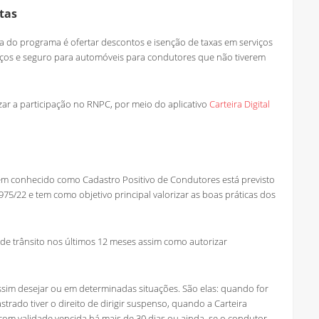
tas
ia do programa é ofertar descontos e isenção de taxas em serviços
viços e seguro para automóveis para condutores que não tiverem
zar a participação no RNPC, por meio do aplicativo
Carteira Digital
m conhecido como Cadastro Positivo de Condutores está previsto
75/22 e tem como objetivo principal valorizar as boas práticas dos
 de trânsito nos últimos 12 meses assim como autorizar
ssim desejar ou em determinadas situações. São elas: quando for
trado tiver o direito de dirigir suspenso, quando a Carteira
com validade vencida há mais de 30 dias ou ainda, se o condutor