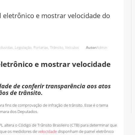
l eletrônico e mostrar velocidade do
,
duvidas
,
Legislação
,
Portarias
,
Trânsito
,
Veículos
Autor:
Admin
eletrônico e mostrar velocidade
idade de conferir transparência aos atos
ãos de trânsito.
ra fins de comprovação de infração de trânsito. Esse é o tema
âmara dos Deputados.
L altera o Código de Trânsito Brasileiro (CTB) para determinar que
r que os medidores de
velocidade
disponham de painel eletrônico