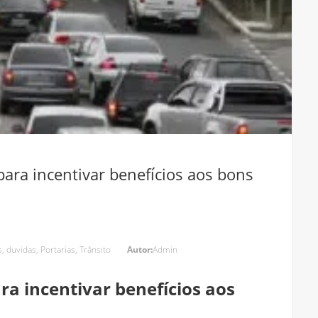
ara incentivar benefícios aos bons
s
,
duvidas
,
Portarias
,
Trânsito
Autor:
Admin
a incentivar benefícios aos