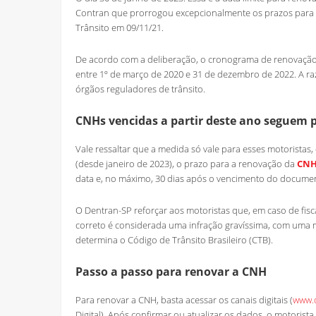
Contran que prorrogou excepcionalmente os prazos para 
Trânsito em 09/11/21.
De acordo com a deliberação, o cronograma de renovação 
entre 1º de março de 2020 e 31 de dezembro de 2022. A r
órgãos reguladores de trânsito.
CNHs vencidas a partir deste ano seguem p
Vale ressaltar que a medida só vale para esses motoristas
(desde janeiro de 2023), o prazo para a renovação da
CN
data e, no máximo, 30 dias após o vencimento do docume
O Dentran-SP reforçar aos motoristas que, em caso de fisc
correto é considerada uma infração gravíssima, com uma 
determina o Código de Trânsito Brasileiro (CTB).
Passo a passo para renovar a CNH
Para renovar a CNH, basta acessar os canais digitais (
www.d
Digital). Após confirmar ou atualizar os dados, o motorist