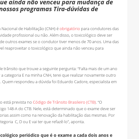
 que ainda não venceu para mudança de
 nossos programas Tira-dúvidas de
 Nacional de Habilitação (CNH) é
obrigatório
para condutores das
vidade profissional ou não. Além disso, o toxicológico deve ser
e de outros exames se o condutor tiver menos de 70 anos. Uma das
el reaproveitar o toxicológico que ainda não venceu para
e trânsito que trouxe a seguinte pergunta: “Falta mais de um ano
 a categoria E na minha CNH, terei que realizar novamente outro
ro. Quem respondeu a dúvida foi Eduardo Cadore, especialista em
o está prevista no
Código de Trânsito Brasileiro (CTB)
. “O
 artigo 148-A do CTB. Nele, está determinado que o exame deve ser
gorias assim como na renovação da habilitação das mesmas. Por
egoria C, D ou E vai ter que refazê-lo”, aponta.
icológico periódico que é o exame a cada dois anos e