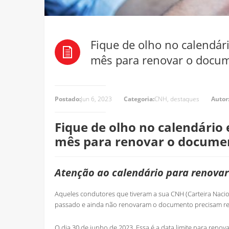
Fique de olho no calendár
mês para renovar o docu
Postado:
Jun 6, 2023
Categoria:
CNH
,
destaques
Autor
Fique de olho no calendário 
mês para renovar o docume
Atenção ao calendário para renova
Aqueles condutores que tiveram a sua CNH (Carteira Naci
passado e ainda não renovaram o documento precisam regu
O dia 30 de junho de 2023. Essa é a data limite para ren