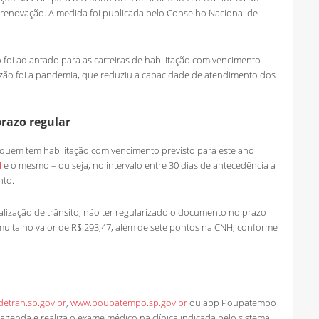
renovação. A medida foi publicada pelo Conselho Nacional de
foi adiantado para as carteiras de habilitação com vencimento
azão foi a pandemia, que reduziu a capacidade de atendimento dos
razo regular
, quem tem habilitação com vencimento previsto para este ano
H
é o mesmo – ou seja, no intervalo entre 30 dias de antecedência à
nto.
alização de trânsito, não ter regularizado o documento no prazo
multa no valor de R$ 293,47, além de sete pontos na CNH, conforme
etran.sp.gov.br
,
www.poupatempo.sp.gov.br
ou app Poupatempo
a agenda e realiza o exame médico na clínica indicada pelo sistema.