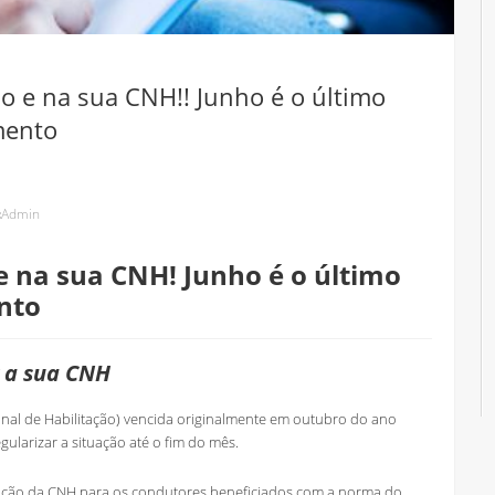
io e na sua CNH!! Junho é o último
mento
:
Admin
e na sua CNH! Junho é o último
nto
r a sua CNH
onal de Habilitação) vencida originalmente em outubro do ano
larizar a situação até o fim do mês.
ovação da CNH para os condutores beneficiados com a norma do