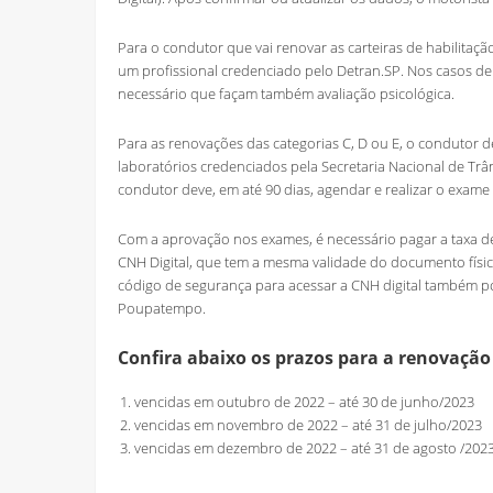
Para o condutor que vai renovar as carteiras de habilitaç
um profissional credenciado pelo Detran.SP. Nos casos d
necessário que façam também avaliação psicológica.
Para as renovações das categorias C, D ou E, o condutor 
laboratórios credenciados pela Secretaria Nacional de Trân
condutor deve, em até 90 dias, agendar e realizar o exam
Com a aprovação nos exames, é necessário pagar a taxa de
CNH Digital, que tem a mesma validade do documento físico e
código de segurança para acessar a CNH digital também po
Poupatempo.
Confira abaixo os prazos para a renovaçã
vencidas em outubro de 2022 – até 30 de junho/2023
vencidas em novembro de 2022 – até 31 de julho/2023
vencidas em dezembro de 2022 – até 31 de agosto /202