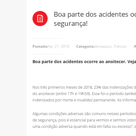
Boa parte dos acidentes oc
segurança!
Postado:
Apr 27, 2018
Categoria:
destaques
,
Trânsito
A
Boa parte dos acidentes ocorre ao anoitecer. Vej
Nos três primeiros meses de 2018, 23% das indenizações
do anoitecer (entre 17h e 19h59). Esse foi o período tam
indenizados por morte e invalidez permanente. As inform
Algumas condições adversas são comuns nesses períodos o 
de segurança, pois é essencial para vermos e sermos vistos,
uma condição adversa quando está em falta ou excesso”, exp