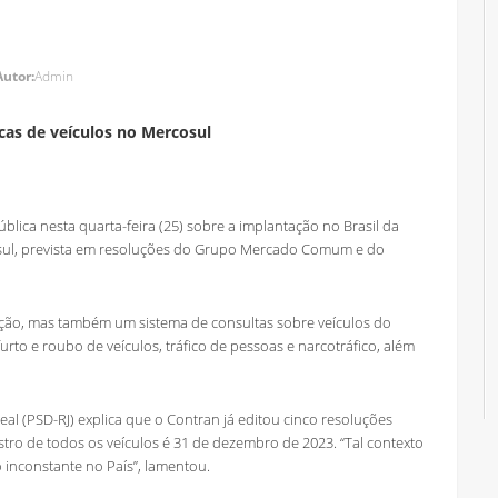
Autor:
Admin
cas de veículos no Mercosul
lica nesta quarta-feira (25) sobre a implantação no Brasil da
ul
, prevista em resoluções do Grupo Mercado Comum e do
cação, mas também um sistema de consultas sobre veículos do
rto e roubo de veículos, tráfico de pessoas e narcotráfico, além
l (PSD-RJ) explica que o Contran já editou cinco resoluções
tro de todos os veículos é 31 de dezembro de 2023. “Tal contexto
 inconstante no País”, lamentou.