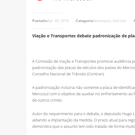
Postado:
Apr 30, 2018
Categoria:
destaques
,
Veículos
Viação e Transportes debate padronização de pla
A Comissão de Viação e Transportes promove audiência púb
padronização das placas de veículos dos países do
Mercos
Conselho Nacional de Trânsito (Contran).
A padronização incluiria não somente a placa de identifi
Mercosul com o objetivo de auxiliar no enfrentamento ao fu
de outros crimes.
Autor do requerimento para o debate, o deputado Hugo Lea
adiando a implantação da medida. O prazo atual para regis
demonstra que o assunto tem sido tratado de forma muito