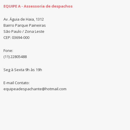
EQUIPE A - Assessoria de despachos
Av. Águia de Haia, 1312
Bairro Parque Paineiras
São Paulo / Zona Leste
CEP: 03694-000
Fone:
(11) 22805488
Seg à Sexta 9h às 19h
E-mail Contato:
equipeadespachante@hotmail.com