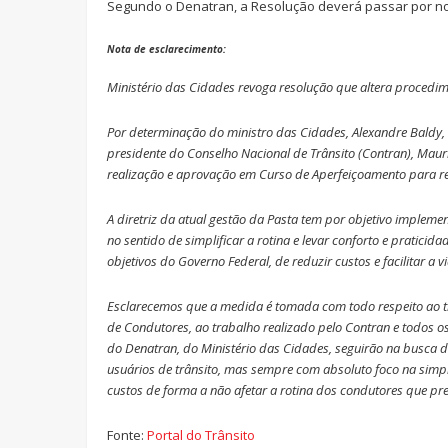
Segundo o Denatran, a Resolução deverá passar por n
Nota de esclarecimento:
Ministério das Cidades revoga resolução que altera proced
Por determinação do ministro das Cidades, Alexandre Baldy, 
presidente do Conselho Nacional de Trânsito (Contran), Maurí
realização e aprovação em Curso de Aperfeiçoamento para re
A diretriz da atual gestão da Pasta tem por objetivo impleme
no sentido de simplificar a rotina e levar conforto e pratici
objetivos do Governo Federal, de reduzir custos e facilitar a v
Esclarecemos que a medida é tomada com todo respeito ao 
de Condutores, ao trabalho realizado pelo Contran e todos os
do Denatran, do Ministério das Cidades, seguirão na busca 
usuários de trânsito, mas sempre com absoluto foco na simpl
custos de forma a não afetar a rotina dos condutores que pr
Fonte:
Portal do Trânsito