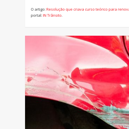
O artigo:
Resolução que criava curso teórico para reno
portal:
IN Trânsito
.