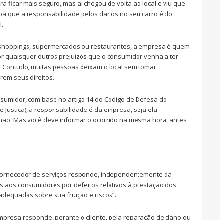
 ficar mais seguro, mas aí chegou de volta ao local e viu que
iba que a responsabilidade pelos danos no seu carro é do
l.
 shoppings, supermercados ou restaurantes, a empresa é quem
r quaisquer outros prejuízos que o consumidor venha a ter
. Contudo, muitas pessoas deixam o local sem tomar
rem seus direitos.
sumidor, com base no artigo 14 do Código de Defesa do
 Justiça), a responsabilidade é da empresa, seja ela
 não. Mas você deve informar o ocorrido na mesma hora, antes
o fornecedor de serviços responde, independentemente da
s aos consumidores por defeitos relativos à prestação dos
adequadas sobre sua fruição e riscos”.
empresa responde, perante o cliente, pela reparação de dano ou